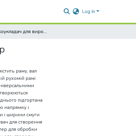
Log In
Плівкоукладач для вирощування овочевих культур
р
стить раму, вал
чій рухомій рамі
універсальними
створюються
аднього підгортана
лю напрямку і
и і ширини смуги
увач для створення
тер для обробки