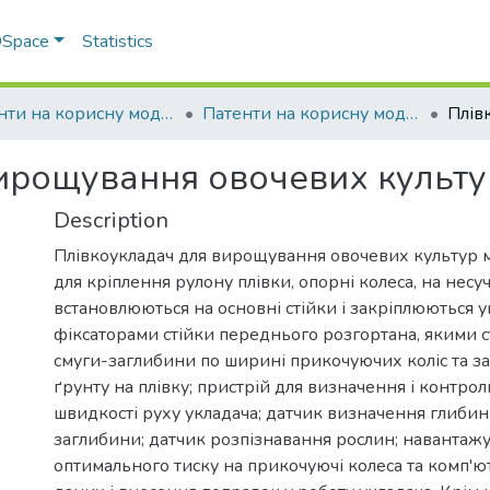
 DSpace
Statistics
Патенти на корисну модель
Патенти на корисну модель_2018
ирощування овочевих культу
Description
Плівкоукладач для вирощування овочевих культур мі
для кріплення рулону плівки, опорні колеса, на несу
встановлюються на основні стійки і закріплюються 
фіксаторами стійки переднього розгортана, якими 
смуги-заглибини по ширині прикочуючих коліс та з
ґрунту на плівку; пристрій для визначення і контро
швидкості руху укладача; датчик визначення глибин
заглибини; датчик розпізнавання рослин; навантаж
оптимального тиску на прикочуючі колеса та комп'ю