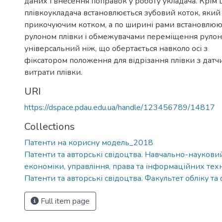
даних і внесення поправок у роботу укладача. Крім 
плівкоукладача встановлюється зубовий коток, який
прикочуючим котком, а по ширині рами встановлюют
рулоном плівки і обмежувачами переміщення рулон
універсальний ніж, що обертається навколо осі з
фіксатором положення для відрізання плівки з дат
витрати плівки.
URI
https://dspace.pdau.edu.ua/handle/123456789/14817
Collections
Патенти на корисну модель_2018
Патенти та авторські свідоцтва. Навчально-науковий
економіки, управління, права та інформаційних тех
Патенти та авторські свідоцтва. Факультет обліку та 
Full item page