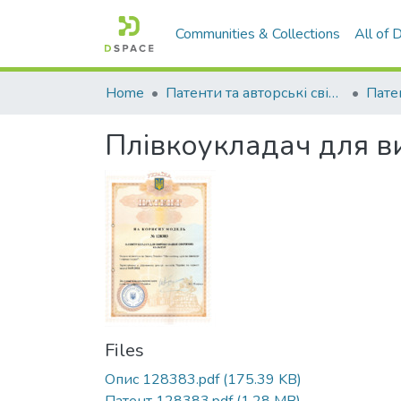
Communities & Collections
All of
Home
Патенти та авторські свідоцтва
Плівкоукладач для в
Files
Опис 128383.pdf
(175.39 KB)