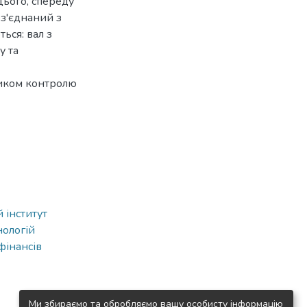
цього, спереду
 з'єднаний з
ься: вал з
у та
чиком контролю
 інститут
нологій
фінансів
Ми збираємо та обробляємо вашу особисту інформацію