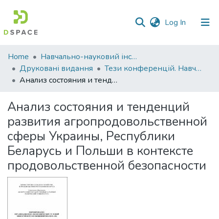
(current)
Log In
Communities
Home
Навчально-науковий інститут економіки, управління, права та інформаційних технологій
&
Друковані видання
Тези конференцій. Навчально-науковий інститут економіки, управління, права та інформаційних технологій
Collections
Анализ состояния и тенденций развития агропродовольственной сферы Украины, Республики Беларусь и Польши в контексте продовольственной безопасности
All of DSpace
Анализ состояния и тенденций
развития агропродовольственной
Statistics
сферы Украины, Республики
Беларусь и Польши в контексте
продовольственной безопасности