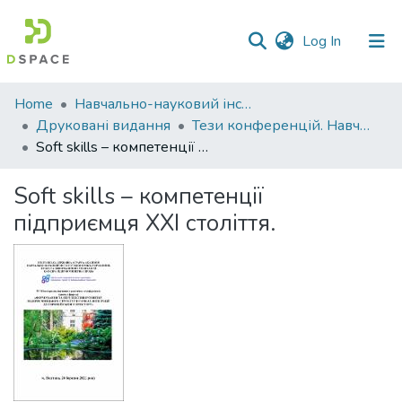
(current)
Log In
Communities
Home
Навчально-науковий інститут економіки, управління, права та інформаційних технологій
&
Друковані видання
Тези конференцій. Навчально-науковий інститут економіки, управління, права та інформаційних технологій
Collections
Soft skills – компетенції підприємця ХХІ століття.
All of DSpace
Soft skills – компетенції
підприємця ХХІ століття.
Statistics