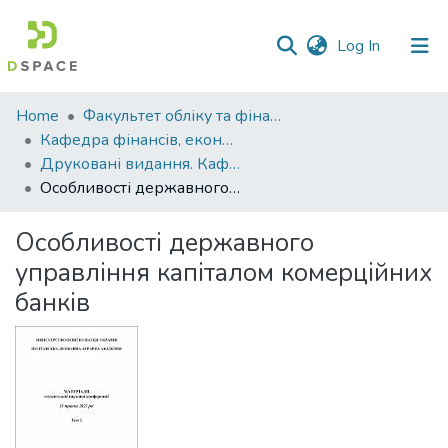
(current)
Log In
Communities
Home
Факультет обліку та фінансів
&
Кафедра фінансів, економічних досліджень і туризму
Collections
Друковані видання. Кафедра фінансів, економічних досліджень і туризму
Особливості державного управління капіталом комерційних банків
All of DSpace
Особливості державного
Statistics
управління капіталом комерційних
банків