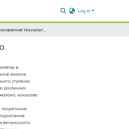
Log In
Удосконалення технології морозива безлактозного
о
полягає в
иків молока.
нього ступеню
ві рослинної
молоко, кокосове
: теоретичне
икористання
а веганського;