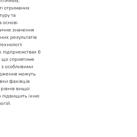
птичних,
ті отриманих
туру та
 основі
тичне значення
них результатів
ехнології
 підприємствах 6
а, що сприятиме
 з особливими
лідження можуть
овки фахівців
 рівнів вищої
о підвищить їхню
огій.