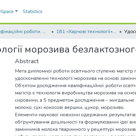
 DSpace
Statistics
Кваліфікаційні роботи. Факультет технологій тваринництва та продовольства
181 «Харчові технології» - Магістри 2024-2025
логії морозива безлактозног
Abstract
Мета дипломної роботи освітнього ступеню магістр 
удосконаленні технології морозива на основі замінн
Об’єктом дослідження кваліфікаційної роботи освіт
магістр є технологія виробництва морозива на осно
сировини, а 5 предметом дослідження – мигдальне 
молоко, сухі кокосові вершки, цукор, морозиво.
Елементи наукової новизни одержаних результатів
обґрунтування доцільності та формулюванні ідеї в
замінників молока тваринного у рецептурі морозив