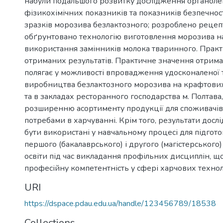
набули подальшого розвитку дослідження органоле
фізикохімічних показників та показників безпечнос
зразків морозива безлактозного; розроблено рецеп
обґрунтовано технологію виготовлення морозива на
використання замінників молока тваринного. Прак
отриманих результатів. Практичне значення отрима
полягає у можливості впровадження удосконаленої т
виробництва безлактозного морозива на крафтових
та в закладах ресторанного господарства м. Полтав
розширенню асортименту продукції для споживачів
потребами в харчуванні. Крім того, результати дос
бути використані у навчальному процесі для підгот
першого (бакалаврського) і другого (магістерського)
освіти під час викладання профільних дисциплін, щ
професійну компетентність у сфері харчових технол
URI
https://dspace.pdau.edu.ua/handle/123456789/18538
Collections