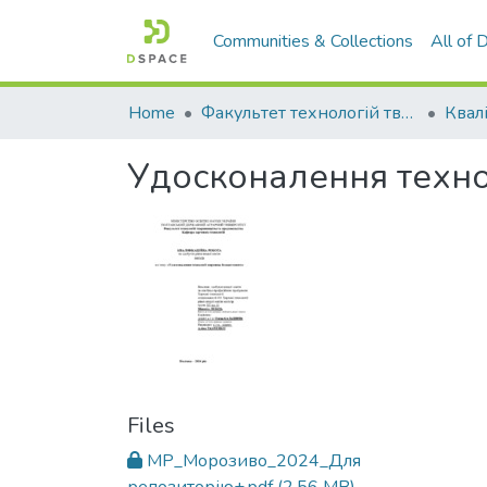
Communities & Collections
All of
Home
Факультет технологій тваринництва та продовольства
Удосконалення техно
Files
МР_Морозиво_2024_Для