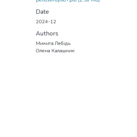
репозиторію+.pdf
(2.56 MB)
Date
2024-12
Authors
Микита Лебідь
Олена Калашник