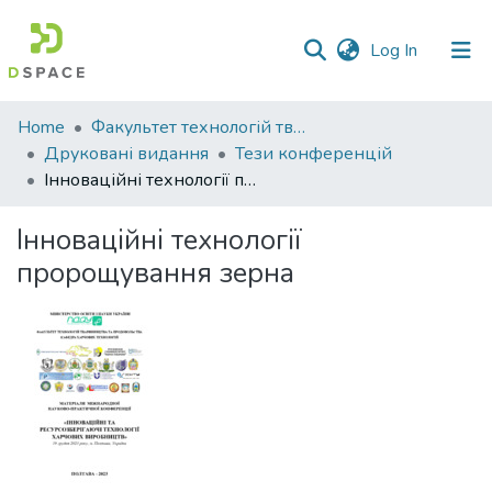
(current)
Log In
Communities
Home
Факультет технологій тваринництва та продовольства
&
Друковані видання
Тези конференцій
Collections
Інноваційні технології пророщування зерна
All of DSpace
Інноваційні технології
пророщування зерна
Statistics