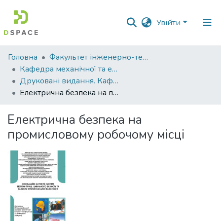
Увійти
Фонди
Головна
Факультет інженерно-технологічний
та
Кафедра механічної та електричної інженерії
зібрання
Друковані видання. Кафедра механічної та електричної інженерії
Електрична безпека на промисловому робочому місці
Пошук за критеріями
Електрична безпека на
Статистика
промисловому робочому місці