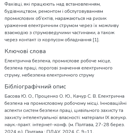
Фахівці, які працюють над встановленням,
будівництвом, ремонтом і обслуговуванням
промислових об’єктів, наражаються на ризик
ураження електричним струмом через їх можливу
взаємодію з струмоведучими частинами, а також
через контакт із корпусом обладнання [1].
Ключові слова
Електрична безпека
,
промислове робоче місце
,
безпека праці
,
порогові значення електричного
струму
,
небезпека електричного струму
Бібліографічний опис
Басова Ю. О., Проценко О. Ю., Качур С. В. Електрична
безпека на промисловому робочому місці. Інноваційні
аспекти систем безпеки праці, цивільного захисту та
захисту інтелектуальної власності: матеріали ІХ всеукр.
наук.-практ. інтернет-конф. (м. Полтава, 27-28 берез.
2024 р.). Полтава : ПДАУ, 2024. С. 9–11.