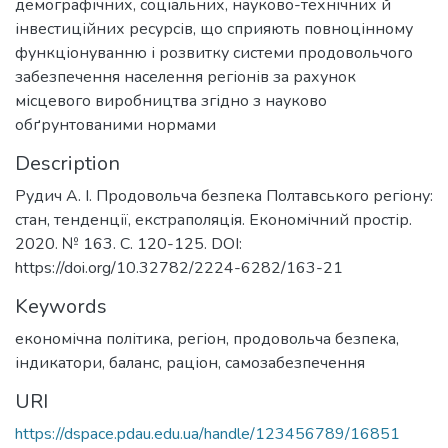
демографічних, соціальних, науково-технічних й
інвестиційних ресурсів, що сприяють повноцінному
функціонуванню і розвитку системи продовольчого
забезпечення населення регіонів за рахунок
місцевого виробництва згідно з науково
обґрунтованими нормами
Description
Рудич А. І. Продовольча безпека Полтавського регіону:
стан, тенденції, екстраполяція. Економічний простір.
2020. № 163. С. 120-125. DOI:
https://doi.org/10.32782/2224-6282/163-21
Keywords
економічна політика
,
регіон
,
продовольча безпека
,
індикатори
,
баланс
,
раціон
,
самозабезпечення
URI
https://dspace.pdau.edu.ua/handle/123456789/16851