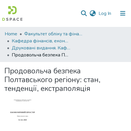
(current)
Log In
Communities
Home
Факультет обліку та фінансів
&
Кафедра фінансів, економічних досліджень і туризму
Collections
Друковані видання. Кафедра фінансів, економічних досліджень і туризму
Продовольча безпека Полтавського регіону: стан, тенденції, екстраполяція
All of DSpace
Продовольча безпека
Statistics
Полтавського регіону: стан,
тенденції, екстраполяція