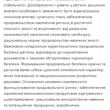
стабільності. Досліджуючи її рівень у регіоні, доцільно
вивчати особливості залежності його відвнутрішніх
чинників впливу: сучасного стану забезпечення
продовольством населення регіону в достатній
кількості, якості та асортименті, від реальних
можливостей населення споживати необхідну
раціональну норму продовольства належної якості.
Важливим складником характеристики продовольчої
безпеки регіону, відповідно до нормативних
документів, є науково обґрунтовані індикатори
безпеки. Формування продовольчої безпеки країни та
регіонів являє собою цілісний комплексний характер,
який пов’язаний із макроекономічним розвитком
держави. Основними умовами нормального
функціонування продовольчого ринку і забезпечення
населення високоякісними продуктами харчування є
цілеспрямоване і раціональне використання наявних
та потенційних природних, виробничих,