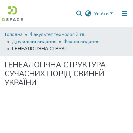
Увійти
Фонди
Головна
Факультет технологій тваринництва та продовольства
та
Друковані видання
Фахові видання
зібрання
ГЕНЕАЛОГІЧНА СТРУКТУРА СУЧАСНИХ ПОРІД СВИНЕЙ УКРАЇНИ
Пошук за критеріями
ГЕНЕАЛОГІЧНА СТРУКТУРА
СУЧАСНИХ ПОРІД СВИНЕЙ
Статистика
УКРАЇНИ