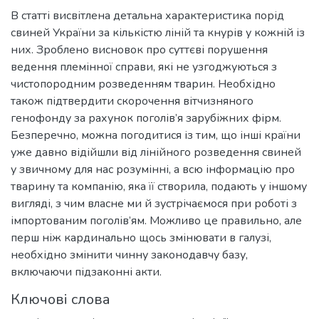
В статті висвітлена детальна характеристика порід
свиней України за кількістю ліній та кнурів у кожній із
них. Зроблено висновок про суттєві порушення
ведення племінної справи, які не узгоджуються з
чистопородним розведенням тварин. Необхідно
також підтвердити скорочення вітчизняного
генофонду за рахунок поголів’я зарубіжних фірм.
Безперечно, можна погодитися із тим, що інші країни
уже давно відійшли від лінійного розведення свиней
у звичному для нас розумінні, а всю інформацію про
тварину та компанію, яка її створила, подають у іншому
вигляді, з чим власне ми й зустрічаємося при роботі з
імпортованим поголів’ям. Можливо це правильно, але
перш ніж кардинально щось змінювати в галузі,
необхідно змінити чинну законодавчу базу,
включаючи підзаконні акти.
Ключові слова