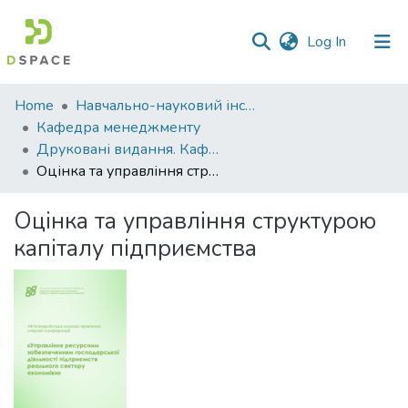
(current)
Log In
Communities
Home
Навчально-науковий інститут економіки, управління, права та інформаційних технологій
&
Кафедра менеджменту
Collections
Друковані видання. Кафедра менеджменту ім. І.А. Маркіної
Оцінка та управління структурою капіталу підприємства
All of DSpace
Оцінка та управління структурою
Statistics
капіталу підприємства