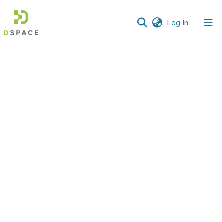
(current)
Log In
Communities
&
Collections
All of DSpace
Statistics