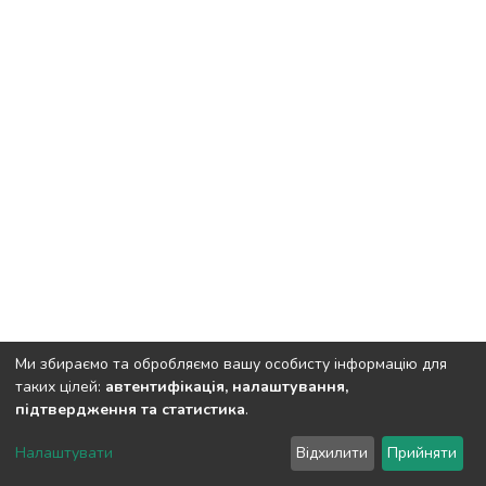
Ми збираємо та обробляємо вашу особисту інформацію для
таких цілей:
автентифікація, налаштування,
підтвердження та статистика
.
DSpace software
copyright © 2002-2026
LYRASIS
Налаштувати
Відхилити
Прийняти
Cookie settings
Send Feedback