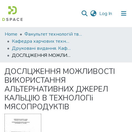
(current)
Log In
Communities
Home
Факультет технологій тваринництва та продовольства
&
Кафедра харчових технологій
Collections
Друковані видання. Кафедра харчових технологій
ДОСЛЦЖЕННЯ МОЖЛИВОСТI ВИКОРИСТАННЯ АЛЬТЕРНАТИВНИХ ДЖЕРЕЛ КАЛЬЦIЮ В ТЕХНОЛОГIi МЯСОПРОДУКТIВ
All of DSpace
ДОСЛЦЖЕННЯ МОЖЛИВОСТI
Statistics
ВИКОРИСТАННЯ
АЛЬТЕРНАТИВНИХ ДЖЕРЕЛ
КАЛЬЦIЮ В ТЕХНОЛОГIi
МЯСОПРОДУКТIВ