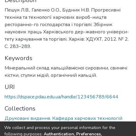
Description
Пешук Л.В., Галенко О.О., Будник Н.В. Прогресивні
техніка та технології харчових вироб-ництв
ресторанно-го господарства і торгівлі: Збірник
наукових праць Харківського дер-жавного універси-
тету харчування та торгівлі. Харків: ХДУХТ, 2012. № 2.
С. 283–289.
Keywords
Мiнеральний скпад кальцiйвмiсноi сировини, свинячі
кістки, стулки мідій, органічний кальцій.
URI
https://dspace.pdau.edu.ua/handle/123456789/6644
Collections
Друковані видання. Кафедра харчових технологій
We collect and process your personal information for the
Full item page
following purposes:
Authentication, Preferences,