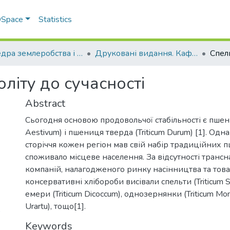
 DSpace
Statistics
Кафедра землеробства і агрохімії ім. В.І.Сазанова
Друковані видання. Кафедра землеробства і агрохімії ім. В.І.Сазанова
літу до сучасності
Abstract
Сьогодня основою продовольчої стабільності є пшениц
Aestivum) і пшениця тверда (Triticum Durum) [1]. Од
сторіччя кожен регіон мав свій набір традиційних 
споживало місцеве населення. За відсутності транс
компаній, налагодженого ринку насінництва та това
консервативні хлібороби висівали спельти (Triticum S
емери (Triticum Dicoccum), однозернянки (Triticum Mon
Urartu), тощо[1].
)
Keywords