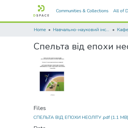
Communities & Collections
All of
Home
Навчально-науковий інститут агротехнологій, селекції та екології
Спельта від епохи нео
Files
СПЕЛЬТА ВІД ЕПОХИ НЕОЛІТУ .pdf
(1.1 MB