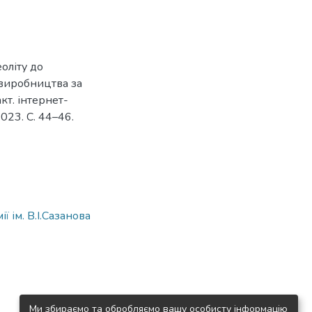
еоліту до
о виробництва за
кт. інтернет-
2023. С. 44–46.
 ім. В.І.Сазанова
Ми збираємо та обробляємо вашу особисту інформацію