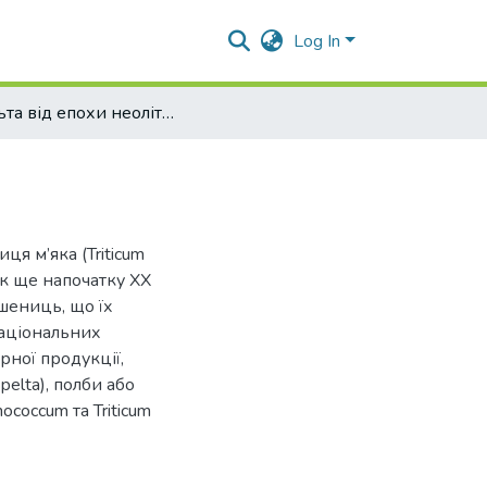
Log In
Спельта від епохи неоліту до сучасності
я м’яка (Triticum
нак ще напочатку ХХ
пшениць, що їх
національних
рної продукції,
pelta), полби або
ococcum та Triticum