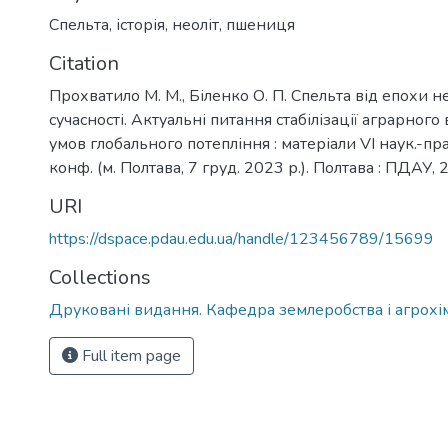
Спельта
,
історія
,
неоліт
,
пшениця
Citation
Прохватило М. М., Біленко О. П. Спельта від епохи н
сучасності. Актуальні питання стабілізації аграрног
умов глобального потепління : матеріали VІ наук.-пра
конф. (м. Полтава, 7 груд. 2023 р.). Полтава : ПДАУ, 
URI
https://dspace.pdau.edu.ua/handle/123456789/15699
Collections
Друковані видання. Кафедра землеробства і агрохімії
Full item page