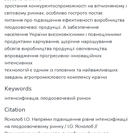
зростання конкурентоспроможності на вітчизняному і
світовому ринках, особливо гострото постає
питання про підвищення ефективності виробництва
плодоовочевої продукції. А забезпечення
населення України високоякісними і повноцінними
продуктами харчування, щорічне нарощування
обсягів виробництва продукції овочівництва,
впровадження прогресивно-інноваційних
інтенсивних
технологій є одним із головних та найважливіших
завдань агропромислового комплексу країни
Keywords
інтенсифікація
,
плодоовочевий ринок
Citation
Яснолоб І.О. Напрями підвищення рівня інтенсифікації
на плодоовочевому ринку / І.О. Яснолоб //