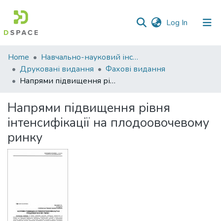
(current)
Log In
Communities
Home
Навчально-науковий інститут економіки, управління, права та інформаційних технологій
&
Друковані видання
Фахові видання
Collections
Напрями підвищення рівня інтенсифікації на плодоовочевому ринку
All of DSpace
Напрями підвищення рівня
інтенсифікації на плодоовочевому
Statistics
ринку