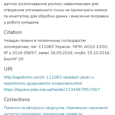
датчик розпізнавання рослин; навантажувач для
створення оптимального тиску на прикочуючі колеса
та комп'ютер для обробки даних і внесення поправок
у роботу укладача.
Citation
Укладач плівки в тепличному господарстві
кооперативу: пат. 111083 Україна : МПК: A01G 13/02;
№ u 2016 05697; заявл. 26.05.2016; опубл. 25.10.2016,
Бюл.№ 20
URI
http://uapatents.com/4-111083-ukladach-plivki-v-
teplichnomu-gospodarstvi-kooperativu.html
https://dspace.pdau.edu.ua/handle/123456789/2567
Collections
Патенти та авторські свідоцтва. Навчально-науковий
інститут економіки, управління, права та