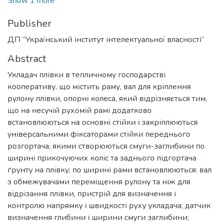
Show 1 more
Publisher
ДП “Український інститут інтелектуальної власності”
Abstract
Укладач плівки в тепличному господарстві
кооперативу, що містить раму, вал для кріплення
рулону плівки, опорні колеса, який відрізняється тим,
що на несучій рухомій рамі додатково
встановлюються на основні стійки і закріплюються
універсальними фіксаторами стійки переднього
розгортача, якими створюються смуги-заглибини по
ширині прикочуючих коліс та заднього підгортача
ґрунту на плівку; по ширині рами встановлюються: вал
з обмежувачами переміщення рулону та ніж для
відрізання плівки, пристрій для визначення і
контролю напрямку і швидкості руху укладача; датчик
визначення глибини і ширини смуги заглибини;