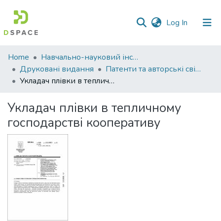
(current)
Log In
Communities
Home
Навчально-науковий інститут економіки, управління, права та інформаційних технологій
&
Друковані видання
Патенти та авторські свідоцтва. Навчально-науковий інститут економіки, управління, права та інформаційних технологій
Collections
Укладач плівки в тепличному господарстві кооперативу
All of DSpace
Укладач плівки в тепличному
господарстві кооперативу
Statistics