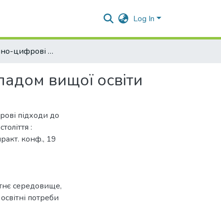
Log In
Інформаційно-цифрові підходи до управління закладом вищої освіти
ладом вищої освіти
рові підходи до
толіття :
ракт. конф., 19
ітнє середовище
,
,
освітні потреби