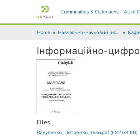
Communities & Collections
All of
Home
Навчально-науковий інститут економіки, управління, права та інформаційних технологій
Інформаційно-цифров
Files
Вакуленко_Петренко_тези.pdf
(692.69 KB)