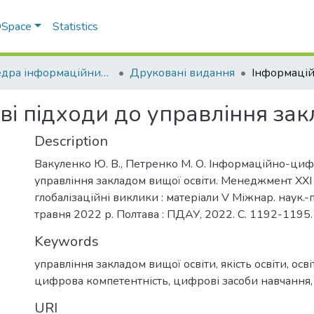
 DSpace
Statistics
Кафедра інформаційних систем та технологій
Друковані видання
і підходи до управління зак
Description
Вакуленко Ю. В., Петренко М. О. Інформаційно-циф
управління закладом вищої освіти. Менеджмент ХХІ с
глобалізаційні виклики : матеріали V Міжнар. наук.-п
травня 2022 р. Полтава : ПДАУ, 2022. С. 1192-1195.
Keywords
управління закладом вищої освіти
,
якість освіти
,
осв
цифрова компетентність
,
цифрові засоби навчання
URI