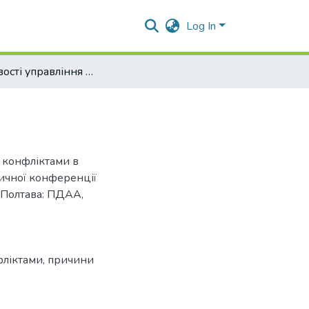
Log In
Особливості управління конфліктами в організації.
.
я конфліктами в
тичної конференції
 Полтава: ПДАА,
фліктами, причини