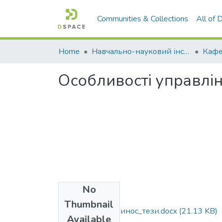
Communities & Collections
All of
Home
Навчально-науковий інститут економіки, управління, права та інформаційних технологій
Кафе
Особливості управлін
No
Files
Thumbnail
Шульженко, Лупинос_тези.docx
(21.13 KB)
Available