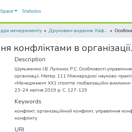
 DSpace
Statistics
дра менеджменту
Друковані видання. Кафедра менеджменту ім. І.А. Маркіної
ня конфліктами в організації
Description
Шульженко І.В. Лупинос Р.С. Особливості управлінн
організації. Матер. 111 Міжнародної науково-прак
«Менеджмент ХХ1 століття: глобалізаційні виклики»
23-24 квітня 2019 р. С. 127-129
Keywords
конфлікт, організаційний конфлікт, управління кон
конфлікту
URI