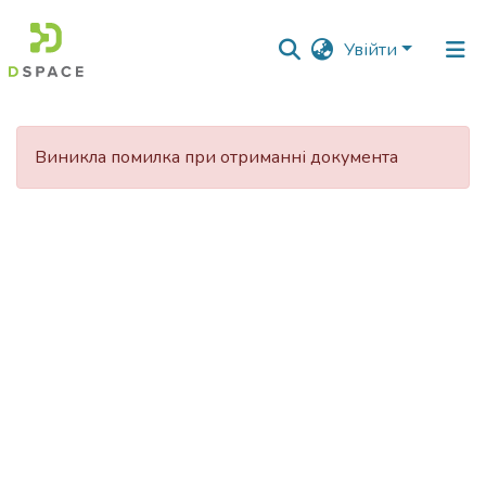
Увійти
Фонди
та
Виникла помилка при отриманні документа
зібрання
Пошук за критеріями