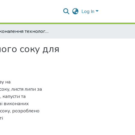
Log In
Удосконалення технології виробництва картопляного соку для масового споживання
ого соку для
ву на
оку, листя липи за
 капусти та
ові виконаних
соку, розроблено
ті