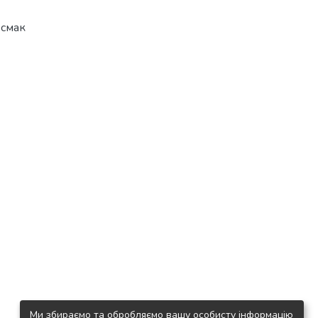
,
смак
Ми збираємо та обробляємо вашу особисту інформацію