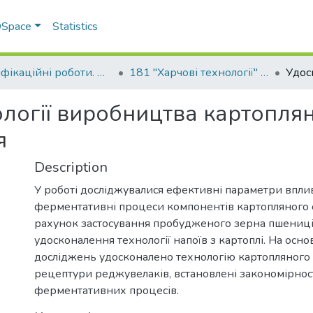
 DSpace
Statistics
Кваліфікаційні роботи. Факультет технологій тваринництва та продовольства
181 "Харчові технології" - Магістри 2022-2023
логії виробництва картоплян
я
Description
У роботі досліджувалися ефективні параметри впли
ферментативні процеси компонентів картопляного с
рахунок застосування пробудженого зерна пшениці,
удосконалення технології напоїв з картоплі. На осн
досліджень удосконалено технологію картопляного 
рецептури реджувелаків, встановлені закономірнос
ферментативних процесів.