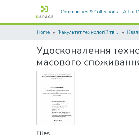
Communities & Collections
All of
Home
Факультет технологій тваринництва та продовольства
Удосконалення техно
масового споживанн
Files