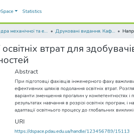
 DSpace
Statistics
Кафедра механічної та електричної інженерії
Друковані видання. Кафедра механічної та електричної інженерії
освітніх втрат для здобувачі
ностей
Abstract
При підготовці фахівців інженерного фаху важлив
ефективних шляхів подолання освітніх втрат. Розгл
варіанти зменшення прогалин у компетентностях і
результатах навчання в розрізі освітніх програм, і н
адаптації освітнього процесу до глобальних викликів
URI
https://dspace.pdau.edu.ua/handle/123456789/15113