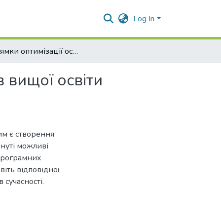
Log In
Напрямки оптимізації освітніх втрат для здобувачів вищої освіти інженерних спеціальностей
в вищої освіти
им є створення
януті можливі
 програмних
авіть відповідної
 сучасності.