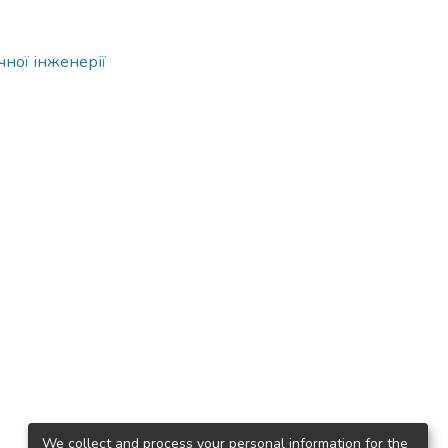
чної інженерії
We collect and process your personal information for the