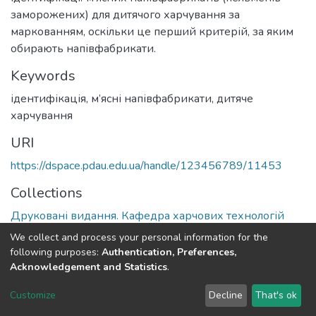
заморожених) для дитячого харчування за
маркованням, оскільки це перший критерій, за яким
обирають напівфабрикати.
Keywords
ідентифікація, м’ясні напівфабрикати, дитяче
харчування
URI
https://dspace.pdau.edu.ua/handle/123456789/11453
Collections
Друковані видання. Кафедра харчових технологій
We collect and process your personal information for the
Full item page
following purposes:
Authentication, Preferences,
Acknowledgement and Statistics
.
DSpace software
copyright © 2002-2026
LYRASIS
Customize
Decline
That's ok
Cookie settings
Send Feedback