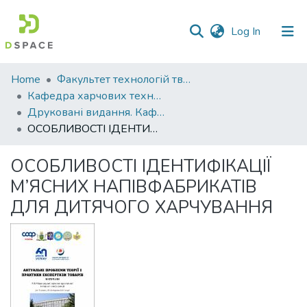
(current)
Log In
Communities
Home
Факультет технологій тваринництва та продовольства
&
Кафедра харчових технологій
Collections
Друковані видання. Кафедра харчових технологій
ОСОБЛИВОСТІ ІДЕНТИФІКАЦІЇ М’ЯСНИХ НАПІВФАБРИКАТІВ ДЛЯ ДИТЯЧОГО ХАРЧУВАННЯ
All of DSpace
ОСОБЛИВОСТІ ІДЕНТИФІКАЦІЇ
Statistics
М’ЯСНИХ НАПІВФАБРИКАТІВ
ДЛЯ ДИТЯЧОГО ХАРЧУВАННЯ