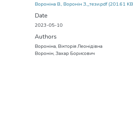
Вороніна В., Воронін З._тези.pdf
(201.61 KB
Date
2023-05-10
Authors
Вороніна, Вікторія Леонідівна
Воронін, Захар Борисович