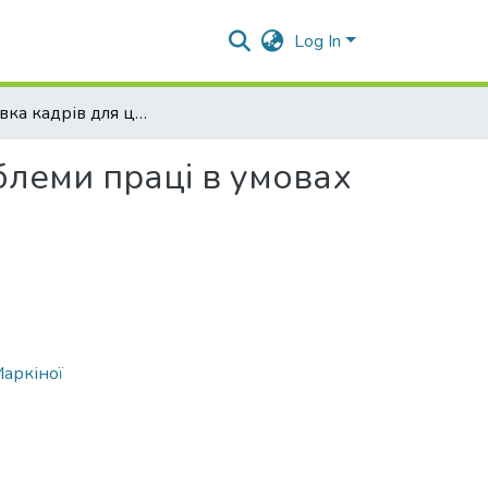
Log In
Підготовка кадрів для цифрової економіки та проблеми праці в умовах цифровізації та інновацій
блеми праці в умовах
Маркіної