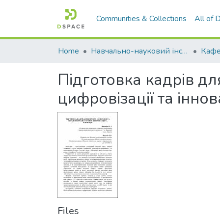
Communities & Collections
All of
Home
Навчально-науковий інститут економіки, управління, права та інформаційних технологій
Кафе
Підготовка кадрів дл
цифровізації та іннов
Files