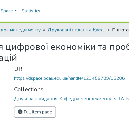
 DSpace
Statistics
дра менеджменту
Друковані видання. Кафедра менеджменту ім. І.А. Маркіної
я цифрової економіки та про
ацій
URI
https://dspace.pdau.edu.ua/handle/123456789/15208
Collections
Друковані видання. Кафедра менеджменту ім. І.А. 
Full item page