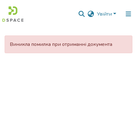
Увійти
Фонди
та
Виникла помилка при отриманні документа
зібрання
Пошук за критеріями