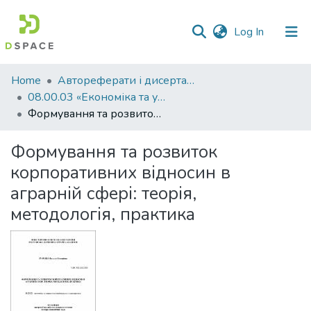
(current)
Log In
Communities
Home
Автореферати і дисертації
&
08.00.03 «Економіка та управління національним господарством»
Collections
Формування та розвиток корпоративних відносин в аграрній сфері: теорія, методологія, практика
All of DSpace
Формування та розвиток
корпоративних відносин в
Statistics
аграрній сфері: теорія,
методологія, практика