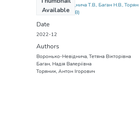
Thumbnail
Воронько-Невіднича Т.В., Баган Н.В., Торя
Available
А.І..docx
(86.75 KB)
Date
2022-12
Authors
Воронько-Невіднича, Тетяна Вікторівна
Баган, Надія Валеріївна
Торяник, Антон Ігорович