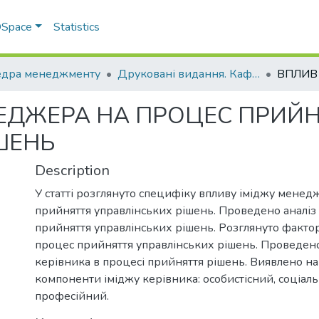
 DSpace
Statistics
дра менеджменту
Друковані видання. Кафедра менеджменту ім. І.А. Маркіної
ЕДЖЕРА НА ПРОЦЕС ПРИЙ
ШЕНЬ
Description
У статті розглянуто специфіку впливу іміджу менед
прийняття управлінських рішень. Проведено аналіз
прийняття управлінських рішень. Розглянуто факто
процес прийняття управлінських рішень. Проведено
керівника в процесі прийняття рішень. Виявлено н
компоненти іміджу керівника: особистісний, соціал
професійний.