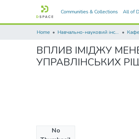
Communities & Collections
All of
Home
Навчально-науковий інститут економіки, управління, права та інформаційних технологій
Кафе
ВПЛИВ ІМІДЖУ МЕН
УПРАВЛІНСЬКИХ РІ
No
Files