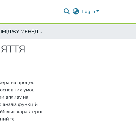
Log In
ВПЛИВ ІМІДЖУ МЕНЕДЖЕРА НА ПРОЦЕС ПРИЙНЯТТЯ УПРАВЛІНСЬКИХ РІШЕНЬ
НЯТТЯ
жера на процес
 основних умов
ри впливу на
 аналіз функцій
айбільш характерні
ьний та