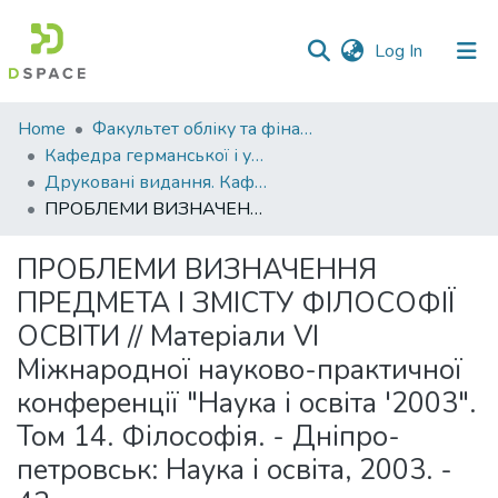
(current)
Log In
Communities
Home
Факультет обліку та фінансів
&
Кафедра германської і української філології
Collections
Друковані видання. Кафедра германської і української філології
ПРОБЛЕМИ ВИЗНАЧЕННЯ ПРЕДМЕТА І ЗМІСТУ ФІЛОСОФІЇ ОСВІТИ // Матеріали VI Міжнародної науково-практичної конференції "Наука і освіта '2003". Том 14. Філософія. - Дніпро- петровськ: Наука і освіта, 2003. - 42 с.
All of DSpace
ПРОБЛЕМИ ВИЗНАЧЕННЯ
Statistics
ПРЕДМЕТА І ЗМІСТУ ФІЛОСОФІЇ
ОСВІТИ // Матеріали VI
Міжнародної науково-практичної
конференції "Наука і освіта '2003".
Том 14. Філософія. - Дніпро-
петровськ: Наука і освіта, 2003. -