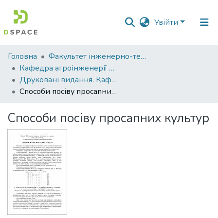
Увійти
Фонди
Головна
Факультет інженерно-технологічний
та
Кафедра агроінженерії та автомобільного транспорту
зібрання
Друковані видання. Кафедра агроінженерії та автомобільного транспорту
Способи посіву просапних культур
Пошук за критеріями
Способи посіву просапних культур
Статистика