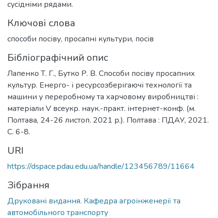
сусідніми рядами.
Ключові слова
способи посіву
,
просапні культури
,
посів
Бібліографічний опис
Лапенко Т. Г., Бутко Р. В. Способи посіву просапних
культур. Енерго- і ресурсозберігаючі технології та
машини у переробному та харчовому виробництві :
матеріали V всеукр. наук.-практ. інтернет-конф. (м.
Полтава, 24-26 листоп. 2021 р.). Полтава : ПДАУ, 2021.
С. 6-8.
URI
https://dspace.pdau.edu.ua/handle/123456789/11664
Зібрання
Друковані видання. Кафедра агроінженерії та
автомобільного транспорту