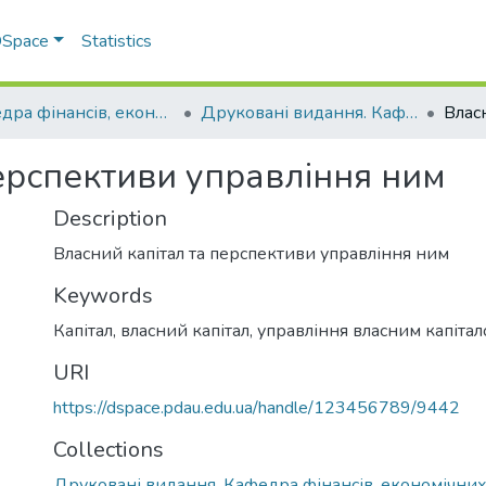
 DSpace
Statistics
Кафедра фінансів, економічних досліджень і туризму
Друковані видання. Кафедра фінансів, економічних досліджень і туризму
ерспективи управління ним
Description
Власний капітал та перспективи управління ним
Keywords
Капітал, власний капітал, управління власним капіта
URI
https://dspace.pdau.edu.ua/handle/123456789/9442
Collections
Друковані видання. Кафедра фінансів, економічних