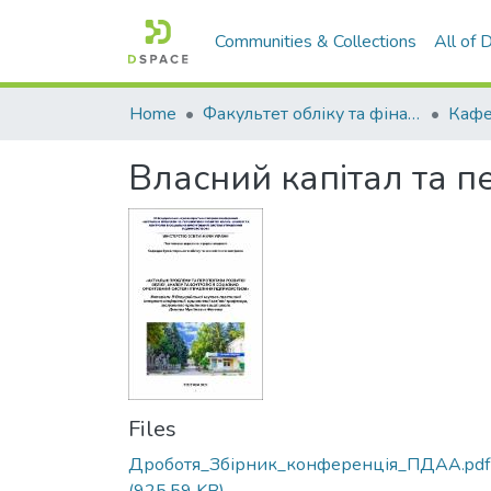
Communities & Collections
All of
Home
Факультет обліку та фінансів
Власний капітал та п
Files
Дроботя_Збірник_конференція_ПДАА.pdf