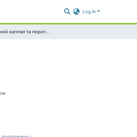
Log In
Власний капітал та перспективи управління ним
лом
 досліджень і