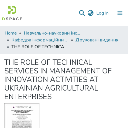
(current)
Log In
Communities
Home
Навчально-науковий інститут економіки, управління, права та інформаційних технологій
&
Кафедра інформаційних систем та технологій
Друковані видання
Collections
THE ROLE OF TECHNICAL SERVICES IN MANAGEMENT OF INNOVATION ACTIVITIES AT UKRAINIAN AGRICULTURAL ENTERPRISES
All of DSpace
THE ROLE OF TECHNICAL
SERVICES IN MANAGEMENT OF
Statistics
INNOVATION ACTIVITIES AT
UKRAINIAN AGRICULTURAL
ENTERPRISES