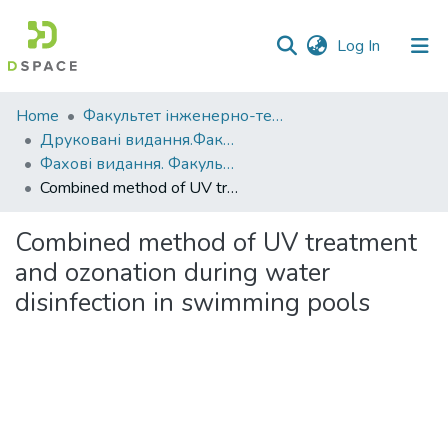
(current)
Log In
Communities
Home
Факультет інженерно-технологічний
&
Друковані видання.Факультет інженерно-технологічний
Collections
Фахові видання. Факультет інженерно-технологічний
Combined method of UV treatment and ozonation during water disinfection in swimming pools
All of DSpace
Combined method of UV treatment
Statistics
and ozonation during water
disinfection in swimming pools