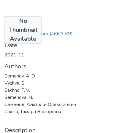
No
Files
Thumbnail
Mon-21-095-1.docx
(466.3 KB)
Available
Date
2021-11
Authors
Semenov, A. O.
Vyzhva, S.
Sakhno, T. V.
Semenova, N.
Семенов, Анатолій Олексійович
Сахно, Тамара Вікторівна
Description