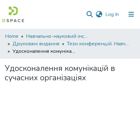
(current)
Log In
Communities
Home
Навчально-науковий інститут економіки, управління, права та інформаційних технологій
&
Друковані видання
Тези конференцій. Навчально-науковий інститут економіки, управління, права та інформаційних технологій
Collections
Удосконалення комунікацій в сучасних організаціях
All of DSpace
Удосконалення комунікацій в
сучасних організаціях
Statistics