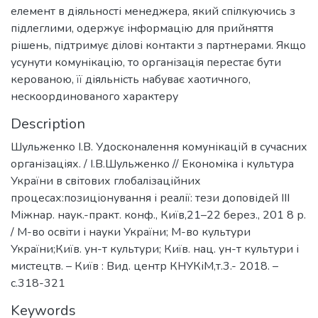
елемент в діяльності менеджера, який спілкуючись з
підлеглими, одержує інформацію для прийняття
рішень, підтримує ділові контакти з партнерами. Якщо
усунути комунікацію, то організація перестає бути
керованою, її діяльність набуває хаотичного,
нескоординованого характеру
Description
Шульженко І.В. Удосконалення комунікацій в сучасних
організаціях. / І.В.Шульженко // Економіка і культура
України в світових глобалізаційних
процесах:позиціонування і реалії: тези доповідей IІІ
Міжнар. наук.-практ. конф., Київ,21–22 берез., 201 8 р.
/ М-во освіти і науки України; М-во культури
України;Київ. ун-т культури; Київ. нац. ун-т культури і
мистецтв. – Київ : Вид. центр КНУКіМ,т.3.- 2018. –
с.318-321
Keywords