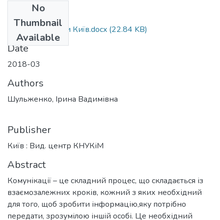
No
Files
Thumbnail
Шульженко тези Київ.docx
(22.84 KB)
Available
Date
2018-03
Authors
Шульженко, Ірина Вадимівна
Publisher
Київ : Вид. центр КНУКіМ
Abstract
Комунікації – це складний процес, що складається із
взаємозалежних кроків, кожний з яких необхідний
для того, щоб зробити інформацію,яку потрібно
передати, зрозумілою іншій особі. Це необхідний