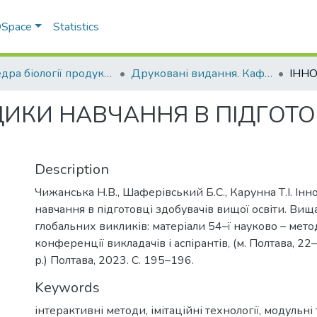
 DSpace
Statistics
Кафедра біології продуктивності тварин ім. академіка О.В. Квасницького
Друковані видання. Кафедра біології продуктивності тварин імені академіка О. В. Квасницького
ДИКИ НАВЧАННЯ В ПІДГОТО
Description
Чижанська Н.В., Шаферівський Б.С., Карунна Т.І. Ін
навчання в підготовці здобувачів вищої освіти. Вища
глобальних викликів: матеріали 54–ї науково – мето
конференції викладачів і аспірантів, (м. Полтава, 2
р.) Полтава, 2023. С. 195–196.
Keywords
інтерактивні методи
,
імітаційні технології
,
модульні 