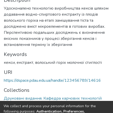
Description
Удосконалено технологію виробництва кексів шляхом
додавання водно-спиртового екстракту із плодів
волоського горіха на етапі замішування тіста та
досліджено вміст мікроелементів в готових виробах.
Перспективою подальших досліджень є визначення
якісних показників у процесі зберігання кексів і
встановлення терміну їх зберігання
Keywords
кекси, екстракт, волоський горіх молочної стиглості
URI
https://dspace.pdau.edu.ua/handle/123456789/14616
Collections
Друковані видання. Кафедра харчових технологій
We collect and process your personal information for the
Full item page
following purposes:
Authentication, Preferences,