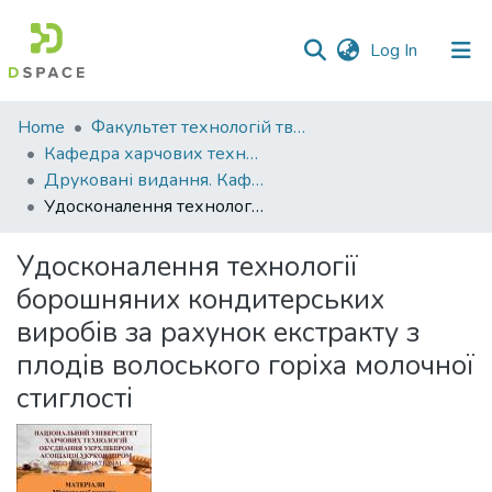
(current)
Log In
Communities
Home
Факультет технологій тваринництва та продовольства
&
Кафедра харчових технологій
Collections
Друковані видання. Кафедра харчових технологій
Удосконалення технології борошняних кондитерських виробів за рахунок екстракту з плодів волоського горіха молочної стиглості
All of DSpace
Удосконалення технології
Statistics
борошняних кондитерських
виробів за рахунок екстракту з
плодів волоського горіха молочної
стиглості