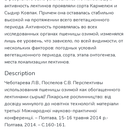
активность лектинов проявляли сорта Кармелюк и
Сыдир Ковпак. Причем она оставалась стабильно
высокой на протяжении всего вегетационного
периода. Активность проявлялась во всех
исследованных органах пшеницы озимой, изменялся
лишь ее уровень, что зависело, по всей видимости, от
нескольких факторов: погодных условий
вегетационного периода, сорта, этапа онтогенеза,
места локализации лектинов.
Description
Чеботарева Л.В., Поспелов С.В. Перспективы
использования пшеницы озимой как обогащенного
лектинами сырья// Лікарське рослинництво: від
досвіду минулого до новітніх технологій: матеріали
третьої Міжнародної науково-практичної
конференції. – Полтава, 15-16 травня 2014 р.-
Полтава, 2014. – С.160-161.