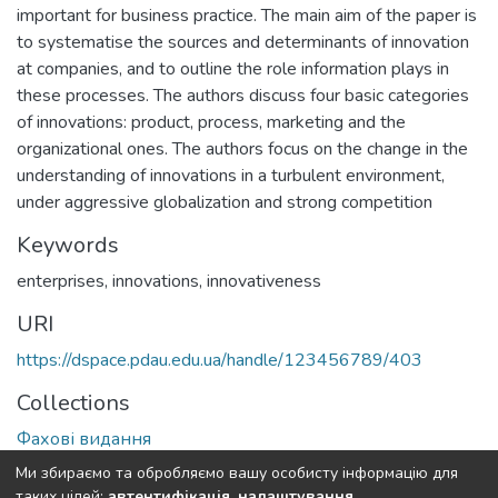
important for business practice. The main aim of the paper is
to systematise the sources and determinants of innovation
at companies, and to outline the role information plays in
these processes. The authors discuss four basic categories
of innovations: product, process, marketing and the
organizational ones. The authors focus on the change in the
understanding of innovations in a turbulent environment,
under aggressive globalization and strong competition
Keywords
enterprises
,
innovations
,
innovativeness
URI
https://dspace.pdau.edu.ua/handle/123456789/403
Collections
Фахові видання
Ми збираємо та обробляємо вашу особисту інформацію для
Full item page
таких цілей:
автентифікація, налаштування,