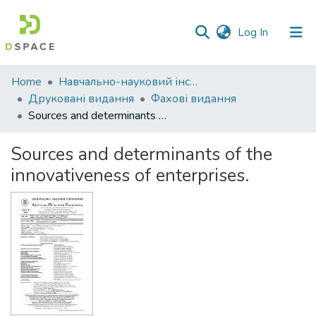
(current)
Log In
Communities
Home
Навчально-науковий інститут економіки, управління, права та інформаційних технологій
&
Друковані видання
Фахові видання
Collections
Sources and determinants of the innovativeness of enterprises.
All of DSpace
Sources and determinants of the
innovativeness of enterprises.
Statistics