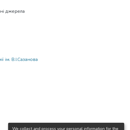
вні джерела
 ім. В.І.Сазанова
We collect and process your personal information for the