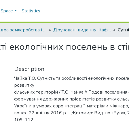
 DSpace
Statistics
Кафедра землеробства і агрохімії ім. В.І.Сазанова
Друковані видання. Кафедра землеробства і агрохімії ім. В.І.Сазанова
сті екологічних поселень в ст
Description
Чайка Т.О. Сутність та особливості екологічних посел
розвитку
сільських територій / Т.О. Чайка // Родові поселення
формування державних пріоритетів розвитку сільс
України в умовах євроінтеграції: матеріали міжнарод
конф., 22 квітня 2016 р. – Житомир: Вид-во «Рута», 20
109-112.