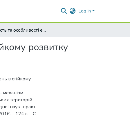
Log In
Сутність та особливості екологічних поселень в стійкому розвитку сільських територій
ійкому розвитку
ень в стійкому
 – механізм
ьких територій
ної наук.–практ.
16. – 124 с. – С.