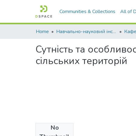
Communities & Collections
All of
Home
Навчально-науковий інститут агротехнологій, селекції та екології
Сутність та особливо
сільських територій
No
Files