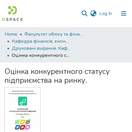
(current)
Log In
Communities
Home
Факультет обліку та фінансів
&
Кафедра фінансів, економічних досліджень і туризму
Collections
Друковані видання. Кафедра фінансів, економічних досліджень і туризму
Оцінка конкурентного статусу підприємства на ринку.
All of DSpace
Оцінка конкурентного статусу
Statistics
підприємства на ринку.