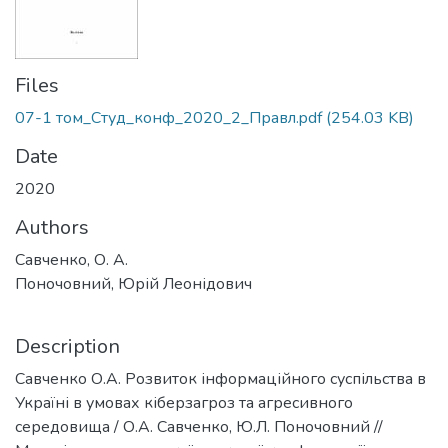
Files
07-1 том_Студ_конф_2020_2_Правл.pdf
(254.03 KB)
Date
2020
Authors
Савченко, О. А.
Поночовний, Юрій Леонідович
Description
Савченко О.А. Розвиток інформаційного суспільства в
Україні в умовах кіберзагроз та агресивного
середовища / О.А. Савченко, Ю.Л. Поночовний //