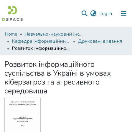
(current)
Log In
Communities
Home
Навчально-науковий інститут економіки, управління, права та інформаційних технологій
&
Кафедра інформаційних систем та технологій
Друковані видання
Collections
Розвиток інформаційного суспільства в Україні в умовах кіберзагроз та агресивного середовища
All of DSpace
Розвиток інформаційного
суспільства в Україні в умовах
Statistics
кіберзагроз та агресивного
середовища