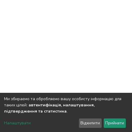
Ми збираємо та обробляємо вашу особисту інформацію для
таких цілей:
автентифікація, налаштування,
підтвердження та статистика
.
DSpace software
copyright © 2002-2026
LYRASIS
Налаштувати
Відхилити
Прийняти
Cookie settings
Send Feedback