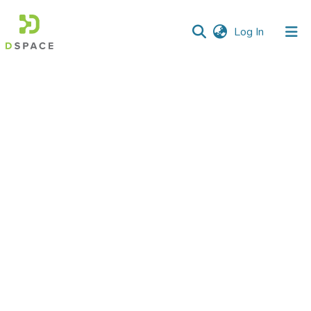
(current)
Log In
Communities
&
Collections
All of DSpace
Statistics