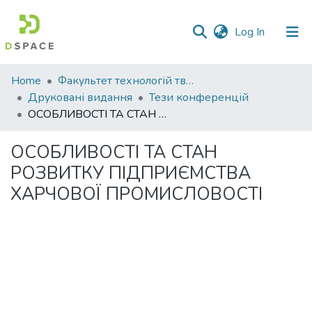
(current)
Log In
Communities
Home
Факультет технологій тваринництва та продовольства
&
Друковані видання
Тези конференцій
Collections
ОСОБЛИВОСТІ ТА СТАН РОЗВИТКУ ПІДПРИЄМСТВА ХАРЧОВОЇ ПРОМИСЛОВОСТІ
All of DSpace
ОСОБЛИВОСТІ ТА СТАН
РОЗВИТКУ ПІДПРИЄМСТВА
Statistics
ХАРЧОВОЇ ПРОМИСЛОВОСТІ