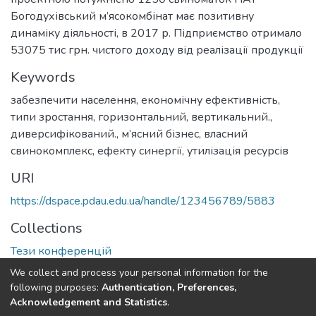
Богодухівський м’ясокомбінат має позитивну
динаміку діяльності, в 2017 р. Підприємство отримало
53075 тис грн. чистого доходу від реалізації продукції
Keywords
забезпечити населення
,
економічну ефективність
,
типи зростання
,
горизонтальний
,
вертикальний.
,
диверсифікований.
,
м’ясний бізнес
,
власний
свинокомплекс
,
ефекту синергії
,
утилізація ресурсів
URI
https://dspace.pdau.edu.ua/handle/123456789/5883
Collections
Тези конференцій
We collect and process your personal information for the
Full item page
following purposes:
Authentication, Preferences,
Acknowledgement and Statistics
.