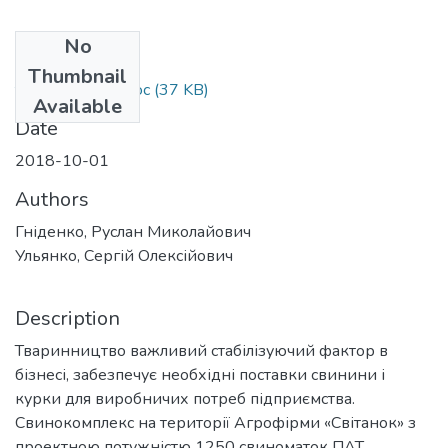
No
Files
Thumbnail
тези Гніденко.doc
(37 KB)
Available
Date
2018-10-01
Authors
Гніденко, Руслан Миколайович
Ульянко, Сергій Олексійович
Description
Тваринництво важливий стабілізуючий фактор в
бізнесі, забезпечує необхідні поставки свинини і
курки для виробничих потреб підприємства.
Свинокомплекс на території Агрофірми «Світанок» з
проектною потужністю 1250 свиноматок ПАТ