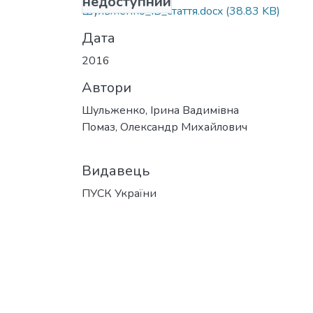
недоступний
Шульженко_ІВ_стаття.docx
(38.83 KB)
Дата
2016
Автори
Шульженко, Ірина Вадимівна
Помаз, Олександр Михайлович
Видавець
ПУСК України