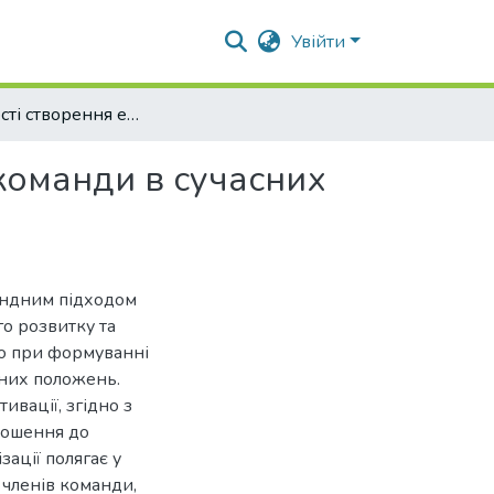
Увійти
Особливості створення ефективної управлінської команди в сучасних умовах
команди в сучасних
андним підходом
го розвитку та
о при формуванні
вних положень.
ивації, згідно з
ношення до
зації полягає у
 членів команди,