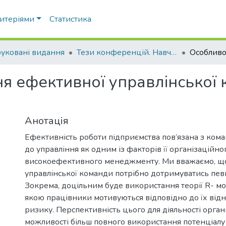
ритеріями
Статистика
уковані видання
Тези конференцій. Навчально-науковий інститут економіки, управління, права та інформаційних технологій
я ефективної управлінської 
Анотація
Ефективність роботи підприємства пов’язана з ком
до управління як одним із факторів її організаційно
високоефективного менеджменту. Ми вважаємо, щ
управлінської команди потрібно дотримуватись пе
Зокрема, доцільним буде використання теорії R- мот
якою працівники мотивуються відповідно до їх від
ризику. Перспективність цього для діяльності органі
можливості більш повного використання потенціалу