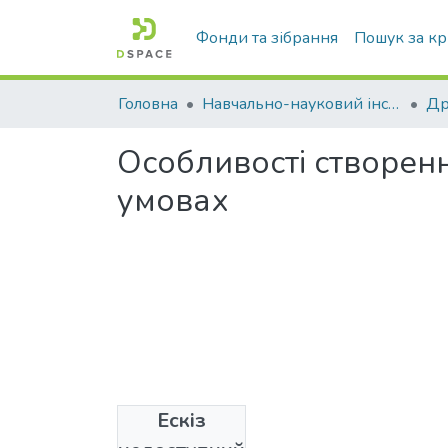
Фонди та зібрання
Пошук за к
Головна
Навчально-науковий інститут економіки, управління, права та інформаційних технологій
Др
Особливості створенн
умовах
Ескіз
Файли