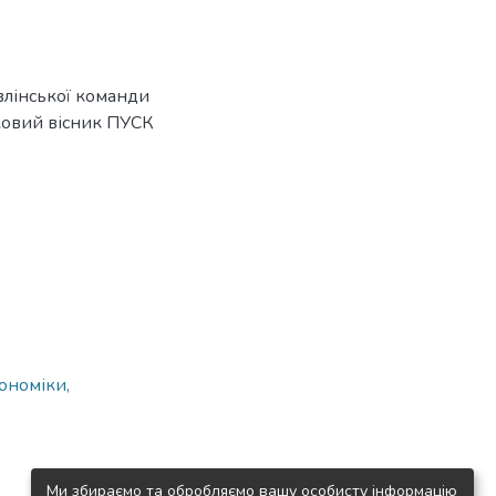
влінської команди
уковий вісник ПУСК
ономіки,
Ми збираємо та обробляємо вашу особисту інформацію