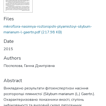
Files
mikroflora-nasinnya-roztoropshi-plyamistoyi-silybum-
marianum-l-gaertn.pdf
(217.98 KB)
Date
2015
Authors
Поспєлова, Ганна Дмитрівна
Abstract
Викладено результати фітоекспертизи насіння
розторопші плямистої (Silybum marianum (L.) Gaertn.).
Охарактеризовано показники якості, ступінь
інфікованості та видовий склад патогенних