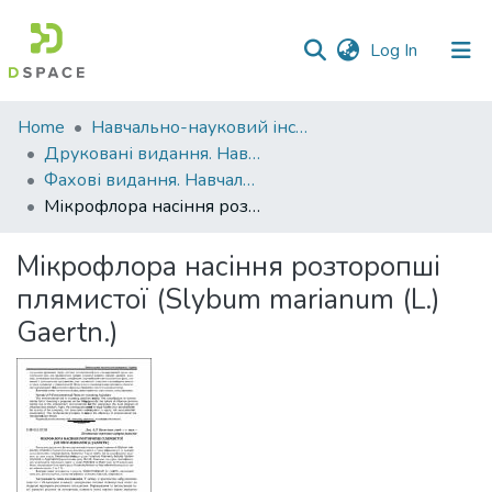
(current)
Log In
Communities
Home
Навчально-науковий інститут агротехнологій, селекції та екології
&
Друковані видання. Навчально-науковий інститут агротехнологій, селекції та екології
Collections
Фахові видання. Навчально-науковий інститут агротехнологій, селекції та екології
Мікрофлора насіння розторопші плямистої (Slybum marianum (L.) Gaertn.)
All of DSpace
Мікрофлора насіння розторопші
Statistics
плямистої (Slybum marianum (L.)
Gaertn.)