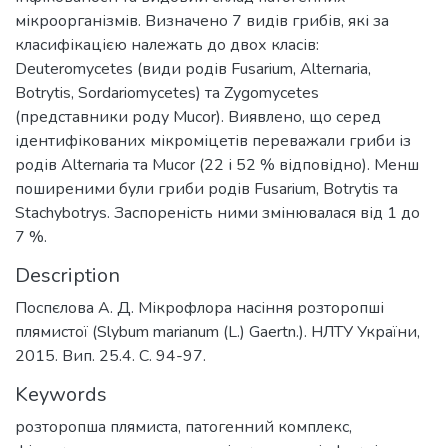
мікроорганізмів. Визначено 7 видів грибів, які за
класифікацією належать до двох класів:
Deuteromycetes (види родів Fusarium, Alternaria,
Botrytis, Sordariomycetes) та Zygomycetes
(представники роду Mucor). Виявлено, що серед
ідентифікованих мікроміцетів переважали гриби із
родів Alternaria та Mucor (22 і 52 % відповідно). Менш
поширеними були гриби родів Fusarium, Botrytis та
Stachybotrys. Заспореність ними змінювалася від 1 до
7 %.
Description
Поспєлова А. Д. Мікрофлора насіння розторопші
плямистої (Slybum marianum (L.) Gaertn.). НЛТУ України,
2015. Вип. 25.4. С. 94-97.
Keywords
розторопша плямиста
,
патогенний комплекс
,