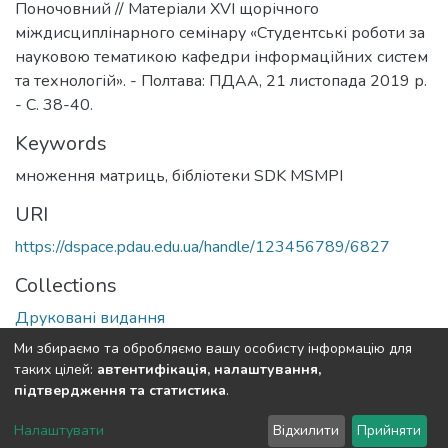
Поночовний // Матеріали XVІ щорічного
міждисциплінарного семінару «Студентські роботи за
науковою тематикою кафедри інформаційних систем
та технологій». - Полтава: ПДАА, 21 листопада 2019 р.
- С. 38-40.
Keywords
множення матриць
,
бібліотеки SDK MSMPI
URI
https://dspace.pdau.edu.ua/handle/123456789/6827
Collections
Друковані видання
Ми збираємо та обробляємо вашу особисту інформацію для
Full item page
таких цілей:
автентифікація, налаштування,
підтвердження та статистика
.
DSpace software
copyright © 2002-2026
LYRASIS
Налаштувати
Відхилити
Прийняти
Cookie settings
Send Feedback