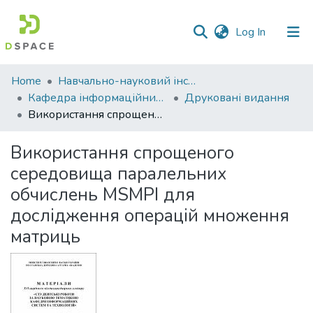
(current)
Log In
Communities
Home
Навчально-науковий інститут економіки, управління, права та інформаційних технологій
&
Кафедра інформаційних систем та технологій
Друковані видання
Collections
Використання спрощеного середовища паралельних обчислень MSMPI для дослідження операцій множення матриць
All of DSpace
Використання спрощеного
середовища паралельних
Statistics
обчислень MSMPI для
дослідження операцій множення
матриць