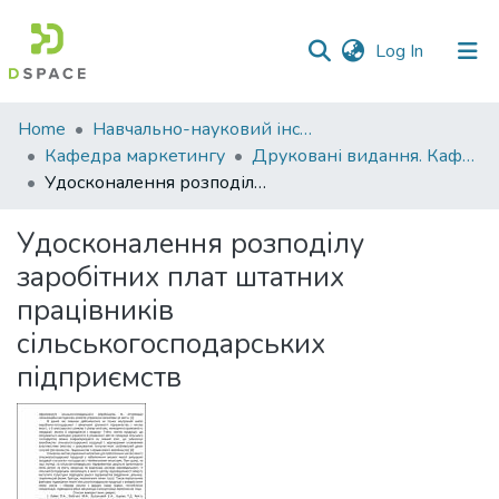
(current)
Log In
Communities
Home
Навчально-науковий інститут економіки, управління, права та інформаційних технологій
&
Кафедра маркетингу
Друковані видання. Кафедра маркетингу
Collections
Удосконалення розподілу заробітних плат штатних працівників сільськогосподарських підприємств
All of DSpace
Удосконалення розподілу
заробітних плат штатних
Statistics
працівників
сільськогосподарських
підприємств