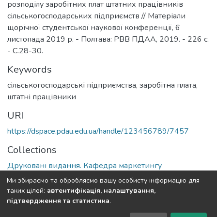
розподілу заробітних плат штатних працівників
сільськогосподарських підприємств // Матеріали
щорічної студентської наукової конференції, 6
листопада 2019 р. - Полтава: РВВ ПДАА, 2019. - 226 с.
- С.28-30.
Keywords
сільськогосподарські підприємства
,
заробітна плата
,
штатні працівники
URI
https://dspace.pdau.edu.ua/handle/123456789/7457
Collections
Друковані видання. Кафедра маркетингу
Ми збираємо та обробляємо вашу особисту інформацію для
Full item page
таких цілей:
автентифікація, налаштування,
підтвердження та статистика
.