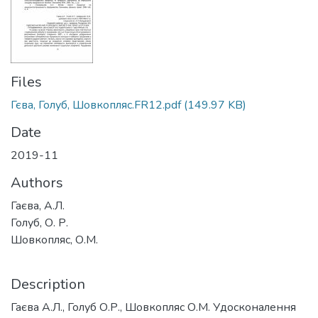
Files
Гєва, Голуб, Шовкопляс.FR12.pdf
(149.97 KB)
Date
2019-11
Authors
Гаєва, А.Л.
Голуб, О. Р.
Шовкопляс, О.М.
Description
Гаєва А.Л., Голуб О.Р., Шовкопляс О.М. Удосконалення