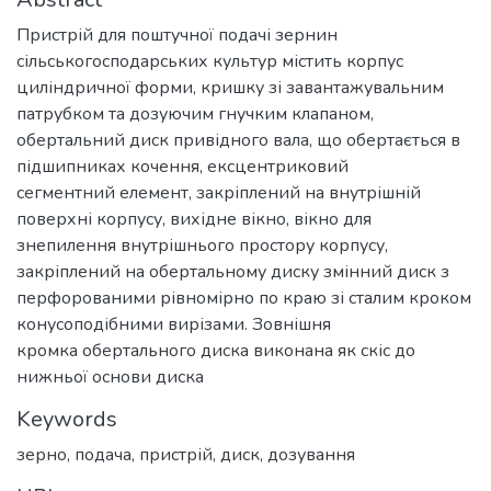
Пристрій для поштучної подачі зернин
сільськогосподарських культур містить корпус
циліндричної форми, кришку зі завантажувальним
патрубком та дозуючим гнучким клапаном,
обертальний диск привідного вала, що обертається в
підшипниках кочення, ексцентриковий
сегментний елемент, закріплений на внутрішній
поверхні корпусу, вихідне вікно, вікно для
знепилення внутрішнього простору корпусу,
закріплений на обертальному диску змінний диск з
перфорованими рівномірно по краю зі сталим кроком
конусоподібними вирізами. Зовнішня
кромка обертального диска виконана як скіс до
нижньої основи диска
Keywords
зерно
,
подача
,
пристрій
,
диск
,
дозування