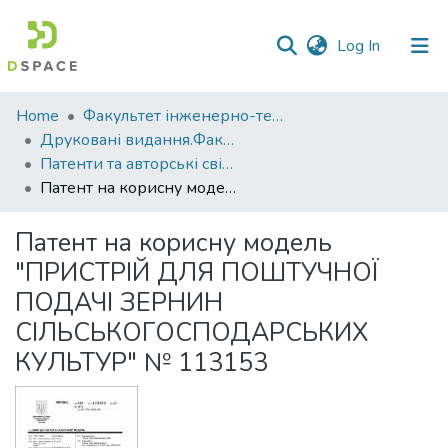
(current)
Log In
Communities
Home
Факультет інженерно-технологічний
&
Друковані видання.Факультет інженерно-технологічний
Collections
Патенти та авторські свідоцтва. Факультет інженерно-технологічний
Патент на корисну модель "ПРИСТРІЙ ДЛЯ ПОШТУЧНОЇ ПОДАЧІ ЗЕРНИН СІЛЬСЬКОГОСПОДАРСЬКИХ КУЛЬТУР" № 113153
All of DSpace
Патент на корисну модель
Statistics
"ПРИСТРІЙ ДЛЯ ПОШТУЧНОЇ
ПОДАЧІ ЗЕРНИН
СІЛЬСЬКОГОСПОДАРСЬКИХ
КУЛЬТУР" № 113153