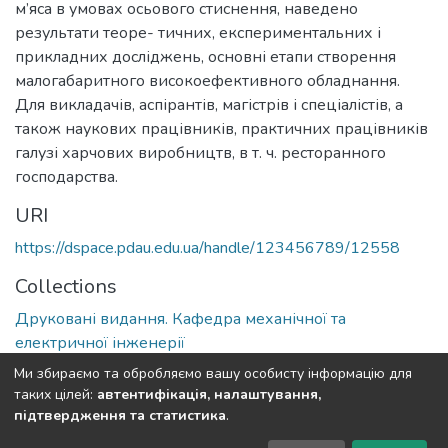
м’яса в умовах осьового стиснення, наведено
результати теоре- тичних, експериментальних і
прикладних досліджень, основні етапи створення
малогабаритного високоефективного обладнання.
Для викладачів, аспірантів, магістрів і спеціалістів, а
також наукових працівників, практичних працівників
галузі харчових виробництв, в т. ч. ресторанного
господарства.
URI
https://dspace.pdau.edu.ua/handle/123456789/12558
Collections
Друковані видання. Кафедра механічної та
електричної інженерії
Ми збираємо та обробляємо вашу особисту інформацію для
Full item page
таких цілей:
автентифікація, налаштування,
підтвердження та статистика
.