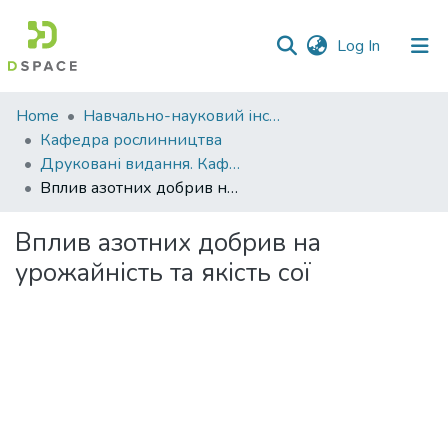
(current)
Log In
Communities
Home
Навчально-науковий інститут агротехнологій, селекції та екології
&
Кафедра рослинництва
Collections
Друковані видання. Кафедра рослинництва
Вплив азотних добрив на урожайність та якість сої
All of DSpace
Вплив азотних добрив на
Statistics
урожайність та якість сої