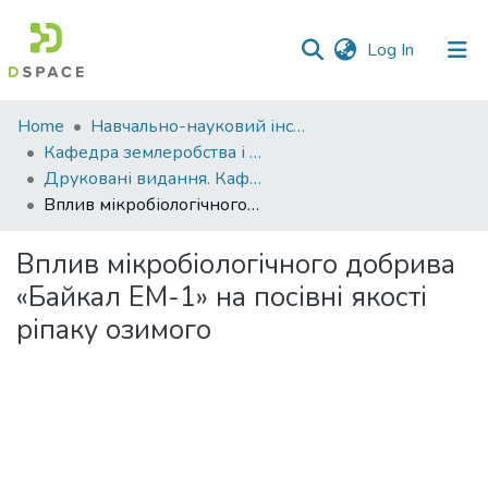
(current)
Log In
Communities
Home
Навчально-науковий інститут агротехнологій, селекції та екології
&
Кафедра землеробства і агрохімії ім. В.І.Сазанова
Collections
Друковані видання. Кафедра землеробства і агрохімії ім. В.І.Сазанова
Вплив мікробіологічного добрива «Байкал ЕМ-1» на посівні якості ріпаку озимого
All of DSpace
Вплив мікробіологічного добрива
Statistics
«Байкал ЕМ-1» на посівні якості
ріпаку озимого