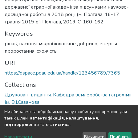
державної аграрної академії за підсумками науково-
дослидної роботи в 2018 році (м. Полтава, 16-17
травня 2019 р.) Полтава, 2019. С. 160-162.
Keywords
ріпак, насіння, мікробіологічне добриво, енергія
проростання, схожість.
URI
https://dspace.pdau.edu.ua/handle/123456789/7365
Collections
Друковані видання. Кафедра землеробства і агрохімії
ім. В.І.Сазанова
Ми збираємо та обробляємо вашу особисту інформацію для
Full item page
таких цілей:
автентифікація, налаштування,
підтвердження та статистика
.
DSpace software
copyright © 2002-2026
LYRASIS
Налаштувати
Відхилити
Прийняти