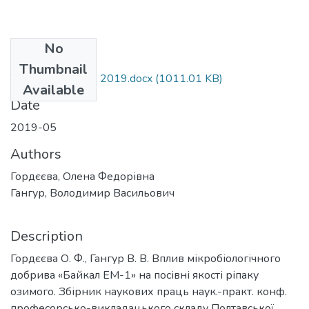
No
Files
Thumbnail
Тези викл. конф. 2019.docx
(1011.01 KB)
Available
Date
2019-05
Authors
Гордєєва, Олена Федорівна
Гангур, Володимир Васильович
Description
Гордєєва О. Ф., Гангур В. В. Вплив мікробіологічного
добрива «Байкал ЕМ-1» на посівні якості ріпаку
озимого. Збірник наукових праць наук.-практ. конф.
професорсько-викладацького складу Полтавської