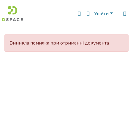
Увійти
Фонди
та
Виникла помилка при отриманні документа
зібрання
Пошук за критеріями