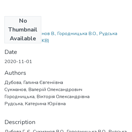
No
Files
Thumbnail
Дубова Г., Сукманов В., Городницька В.О., Рудська
Available
К.Ю..docx
(20.16 KB)
Date
2020-11-01
Authors
Дубова, Галина Євгеніївна
Сукманов, Валерій Олександрович
Городницька, Вікторія Олександрівна
Рудська, Катерина Юріївна
Description
Дубова Г. Є., Сукманов В.О., Городницька В.О., Рудська