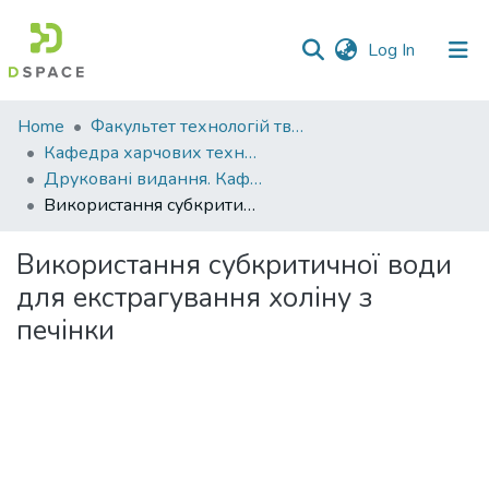
(current)
Log In
Communities
Home
Факультет технологій тваринництва та продовольства
&
Кафедра харчових технологій
Collections
Друковані видання. Кафедра харчових технологій
Використання субкритичної води для екстрагування холіну з печінки
All of DSpace
Використання субкритичної води
Statistics
для екстрагування холіну з
печінки