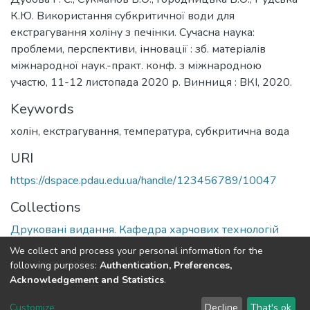
К.Ю. Використання субкритичної води для
екстрагування холіну з печінки. Сучасна наука:
проблеми, перспективи, інновації : зб. матеріалів
міжнародної наук.-практ. конф. з міжнародною
участю, 11-12 листопада 2020 р. Винниця : ВКІ, 2020.
Keywords
холін, екстрагування, температура, субкритична вода
URI
https://dspace.pdau.edu.ua/handle/123456789/10047
Collections
Друковані видання. Кафедра харчових технологій
We collect and process your personal information for the
Full item page
following purposes:
Authentication, Preferences,
Acknowledgement and Statistics
.
DSpace software
copyright © 2002-2026
LYRASIS
Customize
Decline
That's ok